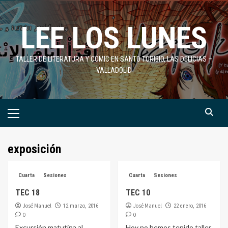
Saltar
al
LEE LOS LUNES
contenido
TALLER DE LITERATURA Y CÓMIC EN SANTO TORIBIO, LAS DELICIAS –
VALLADOLID
Menú
primario
exposición
Cuarta
Sesiones
Cuarta
Sesiones
TEC 18
TEC 10
José Manuel
José Manuel
12 marzo, 2016
22 enero, 2016
0
0
Excursión matutina al
Hoy no hemos tenido taller,