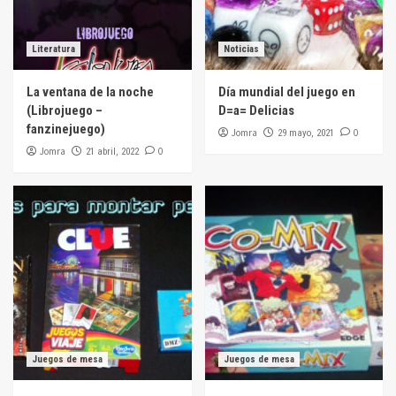
Literatura
Noticias
La ventana de la noche
Día mundial del juego en
(Librojuego –
D=a= Delicias
fanzinejuego)
Jomra
0
29 mayo, 2021
Jomra
0
21 abril, 2022
Juegos de mesa
Juegos de mesa