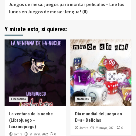
Juegos de mesa: juegos para montar películas – Lee los
lunes
en
Juegos de mesa: ¡lengua! (II)
Y mírate esto, si quieres:
Literatura
Noticias
La ventana de la noche
Día mundial del juego en
(Librojuego –
D=a= Delicias
fanzinejuego)
Jomra
0
29 mayo, 2021
Jomra
0
21 abril, 2022