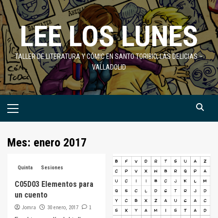
Saltar
al
LEE LOS LUNES
contenido
TALLER DE LITERATURA Y CÓMIC EN SANTO TORIBIO, LAS DELICIAS –
VALLADOLID
Menú
primario
Mes:
enero 2017
Quinta
Sesiones
C05D03 Elementos para
un cuento
Jomra
1
30 enero, 2017