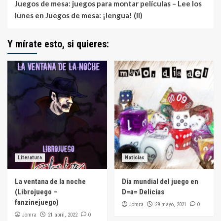
Juegos de mesa: juegos para montar películas – Lee los
lunes
en
Juegos de mesa: ¡lengua! (II)
Y mírate esto, si quieres:
Literatura
Noticias
La ventana de la noche
Día mundial del juego en
(Librojuego –
D=a= Delicias
fanzinejuego)
Jomra
0
29 mayo, 2021
Jomra
0
21 abril, 2022