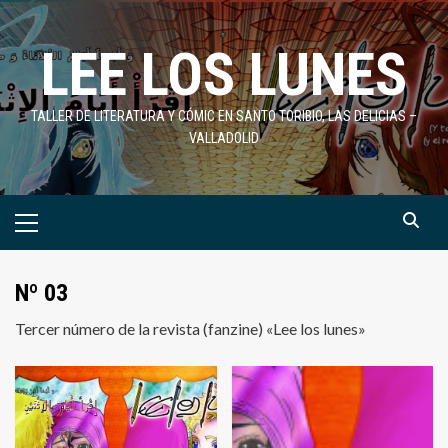
Saltar
al
LEE LOS LUNES
contenido
TALLER DE LITERATURA Y CÓMIC EN SANTO TORIBIO, LAS DELICIAS –
VALLADOLID
Menú
primario
Nº 03
Tercer número de la revista (fanzine) «Lee los lunes»