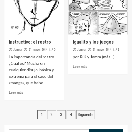
Nº 03
Nº 03
Instructivo: el rostro
Igualito y los juegos
Jomra
0
Jomra
1
21 mayo, 2014
21 mayo, 2014
La importancia del rostro.
por RiK y Jomra (más…)
¿Cuál es? Mucha en
Leer más
cualquier dibujo, básica y
extrema para el caso del
«manga», que bebe...
Leer más
Navegación
1
2
3
4
Siguiente
de