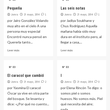
Pequeña
Las seis notas
Jomra
1
Jomra
1
21 mayo, 2014
21 mayo, 2014
por Jairo González Volando
por Jadiya Soukhane y
muy alto en el cielo A una
Chus Rodríguez Aquella
persona muy especial
mañana había sido muy
Encontré nunca pensé en
dura en el instituto pero, al
Quererla tanto...
llegar a casa,...
Leer más
Leer más
Nº 03
Nº 03
El caracol que cambió
I
Jomra
2
Jomra
0
21 mayo, 2014
21 mayo, 2014
por Yasmina El caracol
por Elena Rincón Te digo: o
Óscar ya vive en otra parte
somos piel o somos
del bosque. Se levanta y
huesos. No somos más. Piel
dice: «¿Por qué no cuento...
qué necesita del aire;
nada....