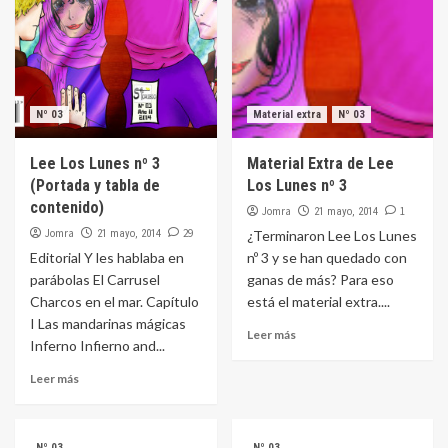
Nº 03
Material extra
Nº 03
Lee Los Lunes nº 3
Material Extra de Lee
(Portada y tabla de
Los Lunes nº 3
contenido)
Jomra
1
21 mayo, 2014
Jomra
29
21 mayo, 2014
¿Terminaron Lee Los Lunes
Editorial Y les hablaba en
nº 3 y se han quedado con
parábolas El Carrusel
ganas de más? Para eso
Charcos en el mar. Capítulo
está el material extra....
I Las mandarinas mágicas
Leer más
Inferno Infierno and...
Leer más
Nº 03
Nº 03