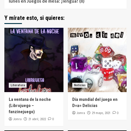
lunes
en
Juegos de mesa: ¡lengua! (II)
Y mírate esto, si quieres:
Literatura
Noticias
La ventana de la noche
Día mundial del juego en
(Librojuego –
D=a= Delicias
fanzinejuego)
Jomra
0
29 mayo, 2021
Jomra
0
21 abril, 2022