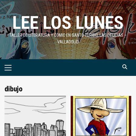
Saltar
al
LEE LOS LUNES
contenido
TALLER DE LITERATURA Y CÓMIC EN SANTO TORIBIO, LAS DELICIAS –
VALLADOLID
Menú
primario
dibujo