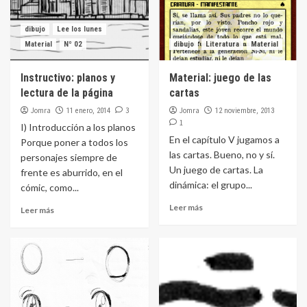
dibujo
Lee los lunes
Material
Nº 02
dibujo
Literatura
Material
Instructivo: planos y
Material: juego de las
lectura de la página
cartas
Jomra
3
Jomra
11 enero, 2014
12 noviembre, 2013
1
I) Introducción a los planos
En el capítulo V jugamos a
Porque poner a todos los
las cartas. Bueno, no y sí.
personajes siempre de
Un juego de cartas. La
frente es aburrido, en el
dinámica: el grupo...
cómic, como...
Leer más
Leer más