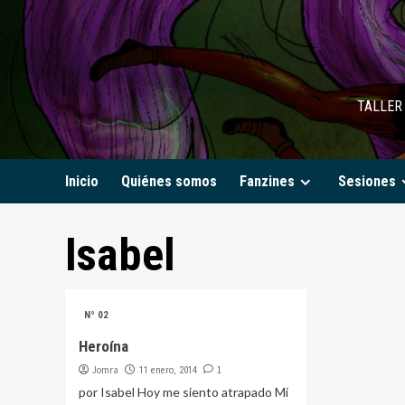
Saltar
al
contenido
TALLER 
Inicio
Quiénes somos
Fanzines
Sesiones
Isabel
Nº 02
Heroína
Jomra
1
11 enero, 2014
por Isabel Hoy me siento atrapado Mi