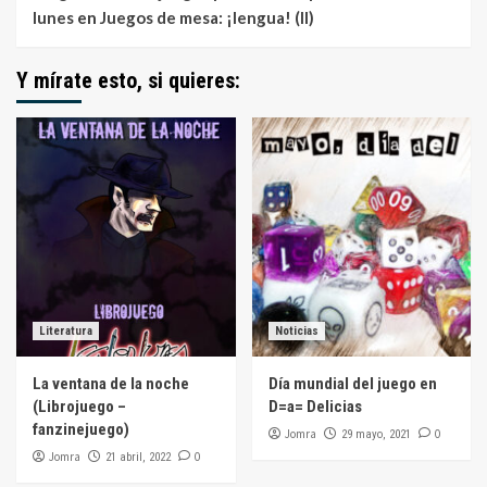
lunes
en
Juegos de mesa: ¡lengua! (II)
Y mírate esto, si quieres:
Literatura
Noticias
La ventana de la noche
Día mundial del juego en
(Librojuego –
D=a= Delicias
fanzinejuego)
Jomra
0
29 mayo, 2021
Jomra
0
21 abril, 2022