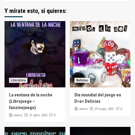
Y mírate esto, si quieres:
Literatura
Noticias
La ventana de la noche
Día mundial del juego en
(Librojuego –
D=a= Delicias
fanzinejuego)
Jomra
0
29 mayo, 2021
Jomra
0
21 abril, 2022