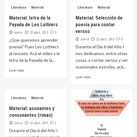
Literatura
Material
Literatura
Material
Material: letra de la
Material: Selección de
Payada de Les Luthiers
poesía para contar
versos
Jomra
0
22 abril, 2013
Jomra
0
¿Que queremos aprender
22 abril, 2013
poesía? Pues Les Luthiers
Durante el Día 6 del Año I
al rescate. Acá el vídeo y la
nos dedicamos, entre otras
letra de la Payada de la...
cosas, a contar versos y ver
ocasionales estrofas, acá...
Leer más
Leer más
Literatura
Material
Material: asonantes y
consonantes (rimas)
Jomra
1
22 abril, 2013
Durante el Día 6 del Año I