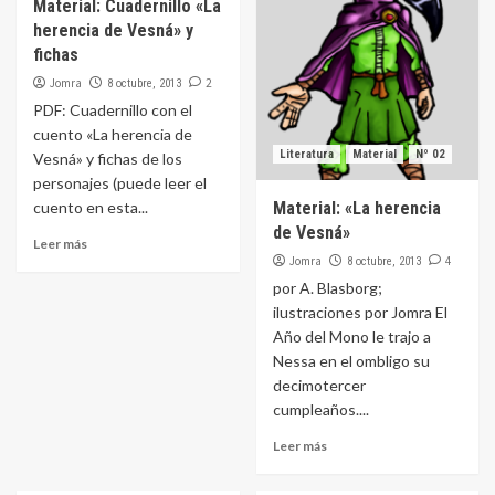
Material: Cuadernillo «La
herencia de Vesná» y
fichas
Jomra
2
8 octubre, 2013
PDF: Cuadernillo con el
cuento «La herencia de
Literatura
Material
Nº 02
Vesná» y fichas de los
personajes (puede leer el
cuento en esta...
Material: «La herencia
de Vesná»
Leer más
Jomra
4
8 octubre, 2013
por A. Blasborg;
ilustraciones por Jomra El
Año del Mono le trajo a
Nessa en el ombligo su
decimotercer
cumpleaños....
Leer más