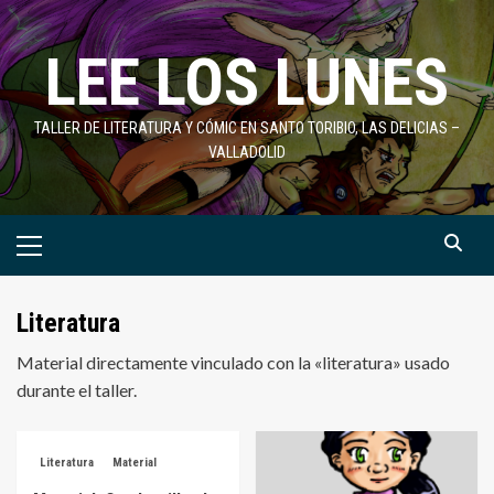
Saltar
al
LEE LOS LUNES
contenido
TALLER DE LITERATURA Y CÓMIC EN SANTO TORIBIO, LAS DELICIAS –
VALLADOLID
Menú
primario
Literatura
Material directamente vinculado con la «literatura» usado
durante el taller.
Literatura
Material