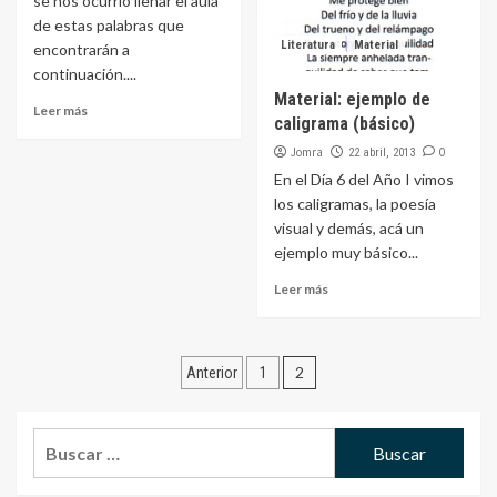
se nos ocurrió llenar el aula
de estas palabras que
Literatura
Material
encontrarán a
continuación....
Material: ejemplo de
Leer más
caligrama (básico)
Jomra
0
22 abril, 2013
En el Día 6 del Año I vimos
los caligramas, la poesía
visual y demás, acá un
ejemplo muy básico...
Leer más
Navegación
2
Anterior
1
de
entradas
Buscar: