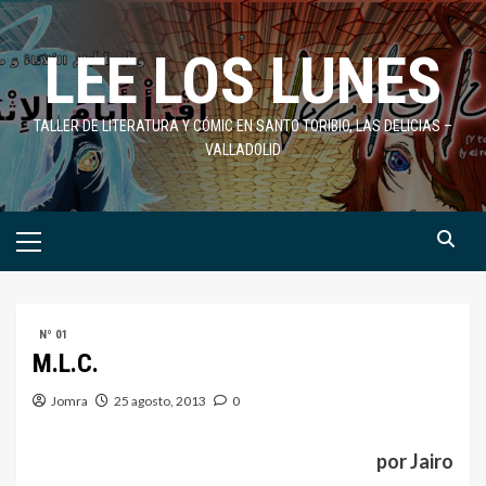
Saltar
al
LEE LOS LUNES
contenido
TALLER DE LITERATURA Y CÓMIC EN SANTO TORIBIO, LAS DELICIAS –
VALLADOLID
Menú
primario
Nº 01
M.L.C.
Jomra
25 agosto, 2013
0
por Jairo