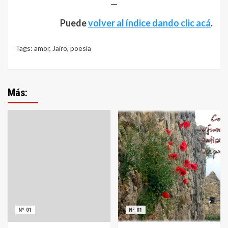
—
Puede
volver al índice dando clic acá
.
Tags:
amor
,
Jairo
,
poesía
Más:
Nº 01
Nº 01