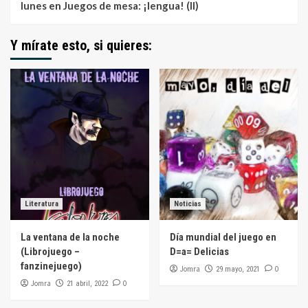
lunes
en
Juegos de mesa: ¡lengua! (II)
Y mírate esto, si quieres:
Literatura
Noticias
La ventana de la noche
Día mundial del juego en
(Librojuego –
D=a= Delicias
fanzinejuego)
Jomra
0
29 mayo, 2021
Jomra
0
21 abril, 2022