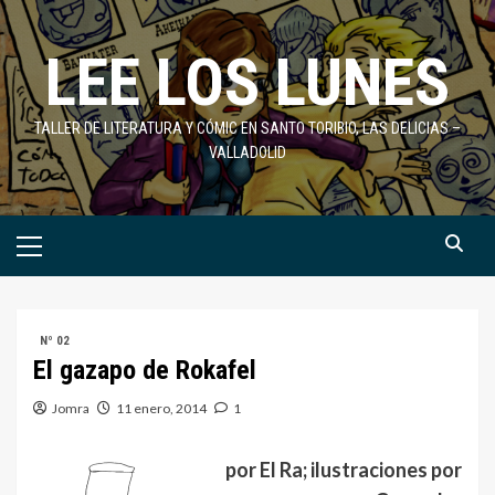
Saltar
al
LEE LOS LUNES
contenido
TALLER DE LITERATURA Y CÓMIC EN SANTO TORIBIO, LAS DELICIAS –
VALLADOLID
Menú
primario
Nº 02
El gazapo de Rokafel
Jomra
11 enero, 2014
1
por El Ra; ilustraciones por