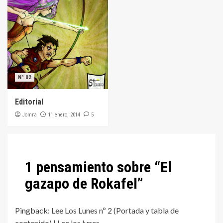
Nº 02
Editorial
Jomra
5
11 enero, 2014
1 pensamiento sobre “
El
gazapo de Rokafel
”
Pingback:
Lee Los Lunes nº 2 (Portada y tabla de
contenido) | Lee los lunes