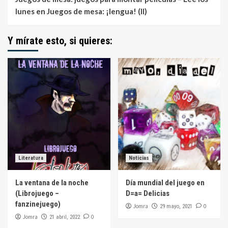
lunes
en
Juegos de mesa: ¡lengua! (II)
Y mírate esto, si quieres:
Literatura
Noticias
La ventana de la noche
Día mundial del juego en
(Librojuego –
D=a= Delicias
fanzinejuego)
Jomra
0
29 mayo, 2021
Jomra
0
21 abril, 2022