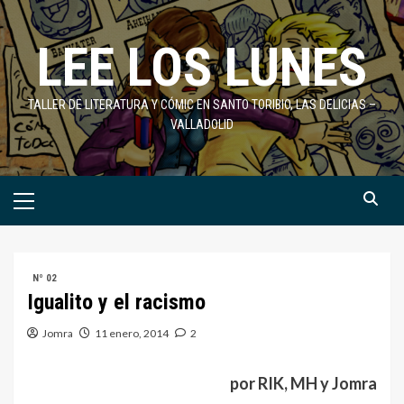
Saltar
al
LEE LOS LUNES
contenido
TALLER DE LITERATURA Y CÓMIC EN SANTO TORIBIO, LAS DELICIAS –
VALLADOLID
Menú
primario
Nº 02
Igualito y el racismo
Jomra
11 enero, 2014
2
por RIK, MH y Jomra