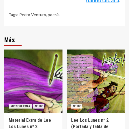
dando clic acá
.
Tags:
Pedro Venturo
,
poesía
Más:
Material extra
Nº 02
Nº 02
Material Extra de Lee
Lee Los Lunes nº 2
Los Lunes nº 2
(Portada y tabla de