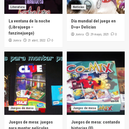
Literatura
Noticias
La ventana de la noche
Día mundial del juego en
(Librojuego –
D=a= Delicias
fanzinejuego)
Jomra
0
29 mayo, 2021
Jomra
0
21 abril, 2022
Juegos de mesa
Juegos de mesa
Juegos de mesa: juegos
Juegos de mesa: contando
para montar películas
historias (II)