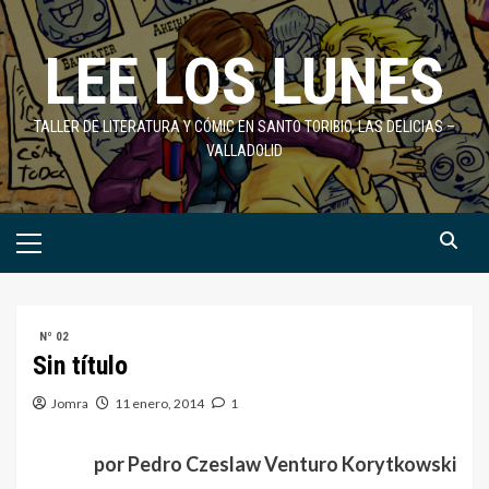
Saltar
al
LEE LOS LUNES
contenido
TALLER DE LITERATURA Y CÓMIC EN SANTO TORIBIO, LAS DELICIAS –
VALLADOLID
Menú
primario
Nº 02
Sin título
Jomra
11 enero, 2014
1
por Pedro Czeslaw Venturo Korytkowski