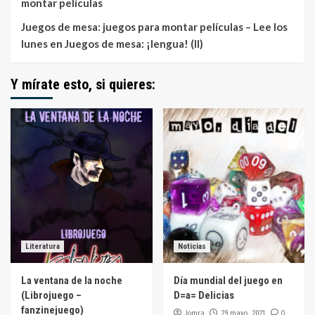
montar películas
Juegos de mesa: juegos para montar películas – Lee los
lunes
en
Juegos de mesa: ¡lengua! (II)
Y mírate esto, si quieres:
Literatura
Noticias
La ventana de la noche
Día mundial del juego en
(Librojuego –
D=a= Delicias
fanzinejuego)
Jomra
0
29 mayo, 2021