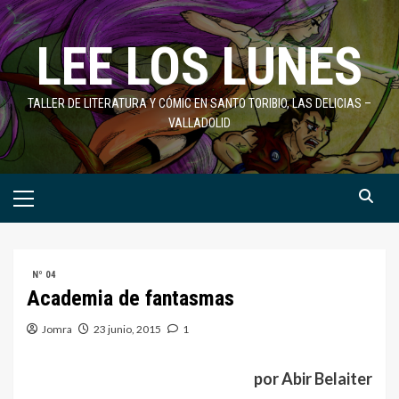
Saltar
al
LEE LOS LUNES
contenido
TALLER DE LITERATURA Y CÓMIC EN SANTO TORIBIO, LAS DELICIAS –
VALLADOLID
Menú
primario
Nº 04
Academia de fantasmas
Jomra
23 junio, 2015
1
por Abir Belaiter