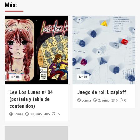
Más:
Nº 04
Nº 04
Lee Los Lunes nº 04
Juego de rol: Lizaploff
(portada y tabla de
Jomra
0
23 junio, 2015
contenidos)
Jomra
35
23 junio, 2015