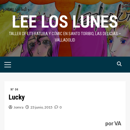
Saltar
al
LEE LOS LUNES
contenido
TALLER DE LITERATURA Y CÓMIC EN SANTO TORIBIO, LAS DELICIAS –
VALLADOLID
Menú
primario
Nº 04
Lucky
Jomra
23 junio, 2015
0
por VA