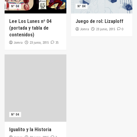
Nº 04
Nº 04
Lee Los Lunes nº 04
Juego de rol: Lizaploff
(portada y tabla de
Jomra
0
23 junio, 2015
contenidos)
Jomra
35
23 junio, 2015
Nº 04
Igualito y la Historia