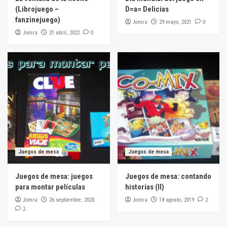
(Librojuego –
D=a= Delicias
fanzinejuego)
Jomra
0
29 mayo, 2021
Jomra
0
21 abril, 2022
Juegos de mesa
Juegos de mesa
Juegos de mesa: juegos
Juegos de mesa: contando
para montar películas
historias (II)
Jomra
Jomra
2
26 septiembre, 2020
18 agosto, 2019
2