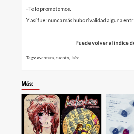
–Te lo prometemos.
Y así fue; nunca más hubo rivalidad alguna entr
Puede volver al índice 
Tags:
aventura
,
cuento
,
Jairo
Más: