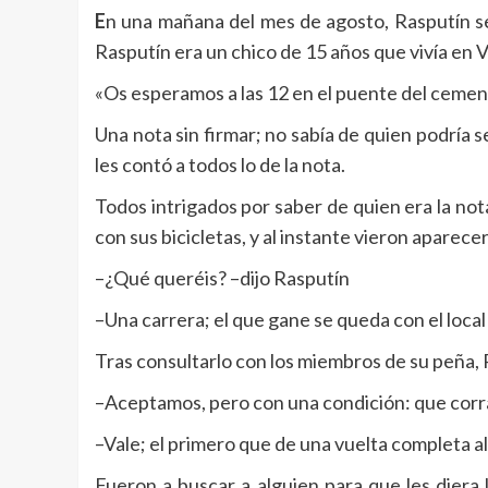
E
n una mañana del mes de agosto, Rasputín se 
Rasputín era un chico de 15 años que vivía en Vil
«Os esperamos a las 12 en el puente del cemente
Una nota sin firmar; no sabía de quien podría s
les contó a todos lo de la nota.
Todos intrigados por saber de quien era la nota
con sus bicicletas, y al instante vieron aparece
–¿Qué queréis? –dijo Rasputín
–Una carrera; el que gane se queda con el loca
Tras consultarlo con los miembros de su peña,
–Aceptamos, pero con una condición: que corr
–Vale; el primero que de una vuelta completa 
Fueron a buscar a alguien para que les diera 