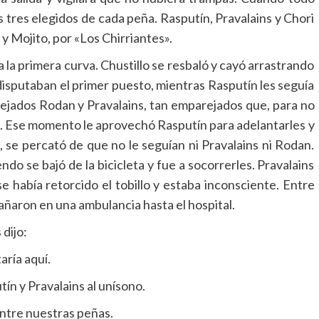
los tres elegidos de cada peña. Rasputín, Pravalains y Chori
 y Mojito, por «Los Chirriantes».
a la primera curva. Chustillo se resbaló y cayó arrastrando
 disputaban el primer puesto, mientras Rasputín les seguía
rejados Rodan y Pravalains, tan emparejados que, para no
va. Ese momento le aprovechó Rasputín para adelantarles y
, se percató de que no le seguían ni Pravalains ni Rodan.
ndo se bajó de la bicicleta y fue a socorrerles. Pravalains
e había retorcido el tobillo y estaba inconsciente. Entre
mpañaron en una ambulancia hasta el hospital.
 dijo:
aría aquí.
ín y Pravalains al unísono.
ntre nuestras peñas.