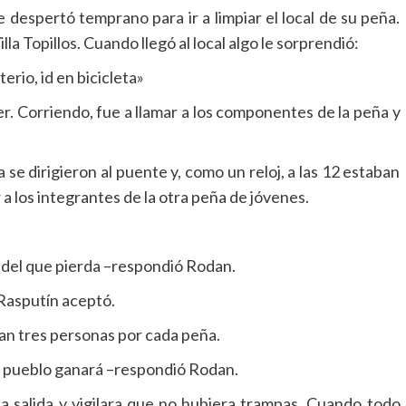
despertó temprano para ir a limpiar el local de su peña.
la Topillos. Cuando llegó al local algo le sorprendió:
rio, id en bicicleta»
er. Corriendo, fue a llamar a los componentes de la peña y
 se dirigieron al puente y, como un reloj, a las 12 estaban
r a los integrantes de la otra peña de jóvenes.
l del que pierda –respondió Rodan.
 Rasputín aceptó.
an tres personas por cada peña.
al pueblo ganará –respondió Rodan.
la salida y vigilara que no hubiera trampas. Cuando todo