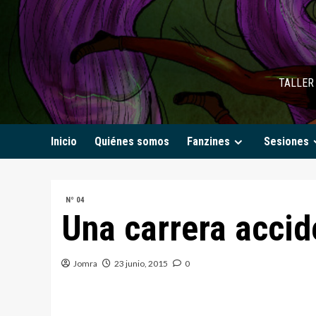
Saltar
al
contenido
TALLER 
Inicio
Quiénes somos
Fanzines
Sesiones
Nº 04
Una carrera acci
Jomra
23 junio, 2015
0