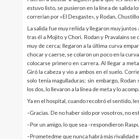
estuvo listo, se pusieron en la línea de salida 
correrían por «El Desgaste», y Rodan, Chustillo
La salida fue muy reñida y llegaron muy juntos 
tras él a Mojito y Chori. Rodan y Pravalains se
muy de cerca; llegaron a la última curva empa
chocar y caerse, se colaron un poco en la cur
colocarse primero en carrera. Al llegar a meta
Giró la cabeza y vio a ambos en el suelo. Corrie
solo tenía magulladuras; sin embargo, Rodan s
los dos, lo llevaron a la línea de meta y lo aco
Ya en el hospital, cuando recobró el sentido, les
–Gracias. De no haber sido por vosotros, no est
–Por un amigo, lo que sea –respondieron Rasput
–Prometedme que nunca habrá más rivalidad e