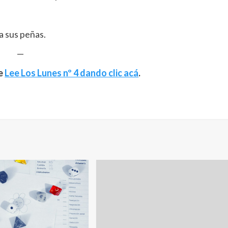
a sus peñas.
—
de
Lee Los Lunes nº 4 dando clic acá
.