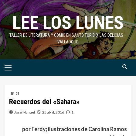
Saltar
al
LEE LOS LUNES
contenido
TALLER DE LITERATURA Y CÓMIC EN SANTO TORIBIO, LAS DELICIAS –
VALLADOLID
Menú
primario
Nº 05
Recuerdos del «Sahara»
José Manuel
25 abril, 2016
1
por Ferdy; ilustraciones de Carolina Ramos