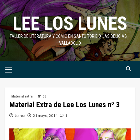
Saltar
al
LEE LOS LUNES
contenido
TALLER DE LITERATURA Y CÓMIC EN SANTO TORIBIO, LAS DELICIAS –
VALLADOLID
Menú
primario
Material extra
Nº 03
Material Extra de Lee Los Lunes nº 3
Jomra
21 mayo, 2014
1