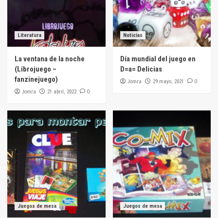
Literatura
Noticias
La ventana de la noche
Día mundial del juego en
(Librojuego –
D=a= Delicias
fanzinejuego)
Jomra
0
29 mayo, 2021
Jomra
0
21 abril, 2022
Juegos de mesa
Juegos de mesa