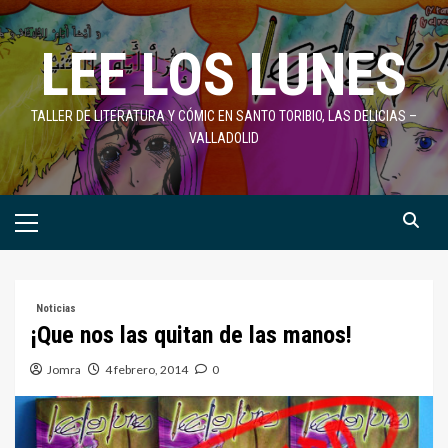
Saltar
al
LEE LOS LUNES
contenido
TALLER DE LITERATURA Y CÓMIC EN SANTO TORIBIO, LAS DELICIAS –
VALLADOLID
Menú
primario
Noticias
¡Que nos las quitan de las manos!
Jomra
4 febrero, 2014
0