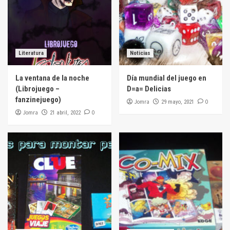
Literatura
Noticias
La ventana de la noche
Día mundial del juego en
(Librojuego –
D=a= Delicias
fanzinejuego)
Jomra
0
29 mayo, 2021
Jomra
0
21 abril, 2022