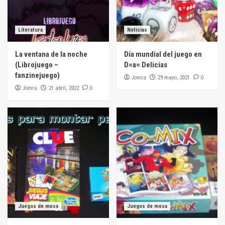
Literatura
Noticias
La ventana de la noche
Día mundial del juego en
(Librojuego –
D=a= Delicias
fanzinejuego)
Jomra
0
29 mayo, 2021
Jomra
0
21 abril, 2022
Juegos de mesa
Juegos de mesa