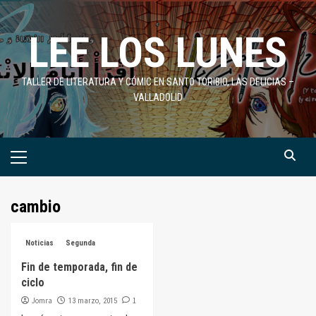
Saltar
al
LEE LOS LUNES
contenido
TALLER DE LITERATURA Y CÓMIC EN SANTO TORIBIO, LAS DELICIAS –
VALLADOLID
Menú
primario
cambio
Noticias
Segunda
Fin de temporada, fin de
ciclo
Jomra
1
13 marzo, 2015