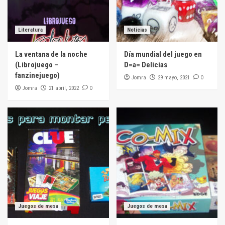
Literatura
Noticias
La ventana de la noche
Día mundial del juego en
(Librojuego –
D=a= Delicias
fanzinejuego)
Jomra
0
29 mayo, 2021
Jomra
0
21 abril, 2022
Juegos de mesa
Juegos de mesa