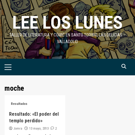
Saltar
al
LEE LOS LUNES
contenido
TALLER DE LITERATURA Y CÓMIC EN SANTO TORIBIO, LAS DELICIAS –
VALLADOLID
Menú
primario
moche
Resultados
Resultado: «El poder del
templo perdido»
Jomra
2
13 mayo, 2013