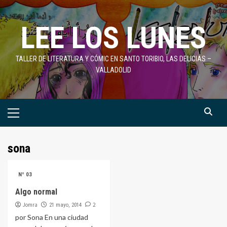
Saltar
al
LEE LOS LUNES
contenido
TALLER DE LITERATURA Y CÓMIC EN SANTO TORIBIO, LAS DELICIAS –
VALLADOLID
Menú
primario
sona
Nº 03
Algo normal
Jomra
2
21 mayo, 2014
por Sona En una ciudad