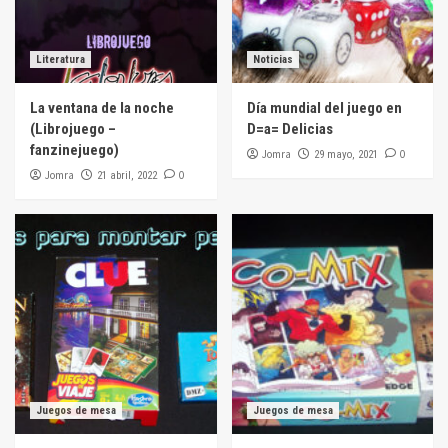
Literatura
Noticias
La ventana de la noche
Día mundial del juego en
(Librojuego –
D=a= Delicias
fanzinejuego)
Jomra
0
29 mayo, 2021
Jomra
0
21 abril, 2022
Juegos de mesa
Juegos de mesa