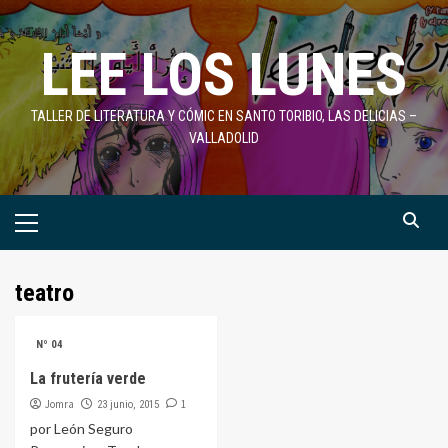
Saltar
al
LEE LOS LUNES
contenido
TALLER DE LITERATURA Y CÓMIC EN SANTO TORIBIO, LAS DELICIAS –
VALLADOLID
Menú
primario
teatro
Nº 04
La frutería verde
Jomra
1
23 junio, 2015
por León Seguro