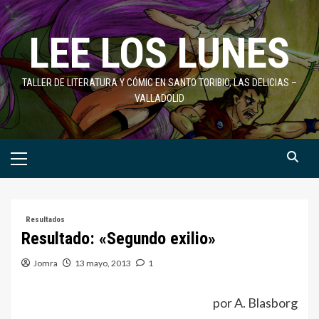
Saltar
al
LEE LOS LUNES
contenido
TALLER DE LITERATURA Y CÓMIC EN SANTO TORIBIO, LAS DELICIAS –
VALLADOLID
Menú
primario
Resultados
Resultado: «Segundo exilio»
Jomra
13 mayo, 2013
1
por A. Blasborg