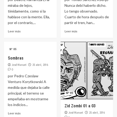
miraba de lejos,
Nunca debí haberlo dicho.
tímidamente, como si la
Lo tengo observado.
hablase con la mente. Ella,
Cuarto de hora después de
por el contrario,...
partir el tren, han...
Leer más
Leer más
Nº 05
Sombras
José Manuel
25 abril, 2016
0
por Pedro Czeslaw
Venturo Korytkowski A
medida que dejaba la calle
principal, el terreno se
Nº 05
empeñaba en mostrarme
los indicios...
Zid Zombi 01 a 03
José Manuel
25 abril, 2016
Leer más