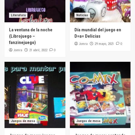
Literatura
Noticias
La ventana de la noche
Día mundial del juego en
(Librojuego –
D=a= Delicias
fanzinejuego)
Jomra
0
29 mayo, 2021
Jomra
0
21 abril, 2022
Juegos de mesa
Juegos de mesa