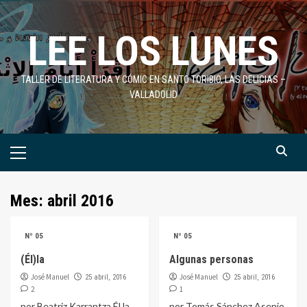
Saltar
al
LEE LOS LUNES
contenido
TALLER DE LITERATURA Y CÓMIC EN SANTO TORIBIO, LAS DELICIAS –
VALLADOLID
Menú
primario
Mes:
abril 2016
Nº 05
Nº 05
(Él)la
Algunas personas
José Manuel
José Manuel
25 abril, 2016
25 abril, 2016
2
1
por Beatriz Karrantza Él la
por Tomás Sánchez Asenjo