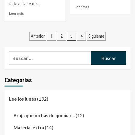
falta a clase de...
Leer más
Leer más
Navegación
3
Anterior
1
2
4
Siguiente
de
entradas
Buscar:
Categorías
(192)
Lee los lunes
(12)
Bruja que no has de quemar…
(14)
Material extra