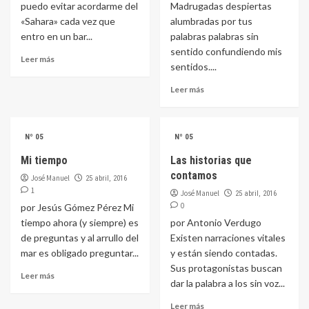
puedo evitar acordarme del
Madrugadas despiertas
«Sahara» cada vez que
alumbradas por tus
entro en un bar...
palabras palabras sin
sentido confundiendo mis
Leer más
sentidos....
Leer más
Nº 05
Nº 05
Mi tiempo
Las historias que
contamos
José Manuel
25 abril, 2016
1
José Manuel
25 abril, 2016
0
por Jesús Gómez Pérez Mi
tiempo ahora (y siempre) es
por Antonio Verdugo
de preguntas y al arrullo del
Existen narraciones vitales
mar es obligado preguntar...
y están siendo contadas.
Sus protagonistas buscan
Leer más
dar la palabra a los sin voz...
Leer más