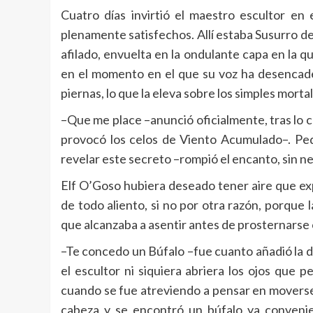
Cuatro días invirtió el maestro escultor e
plenamente satisfechos. Allí estaba Susurro d
afilado, envuelta en la ondulante capa en la que
en el momento en el que su voz ha desencaden
piernas, lo que la eleva sobre los simples mortal
–Que me place –anunció oficialmente, tras lo
provocó los celos de Viento Acumulado–. Ped
revelar este secreto –rompió el encanto, sin ne
Elf O’Goso hubiera deseado tener aire que expu
de todo aliento, si no por otra razón, porque 
que alcanzaba a asentir antes de prosternarse 
–Te concedo un Búfalo –fue cuanto añadió la 
el escultor ni siquiera abriera los ojos que
cuando se fue atreviendo a pensar en moverse
cabeza y se encontró un búfalo ya convenie