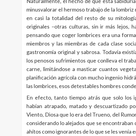
Naturalmente, el hecho de que esta sabidurí
minusvalorar el hermoso trabajo de la lombriz
en casi la totalidad del resto de su mitolo
originales –otras culturas, sin ir más lejos, 
pensando que coger lombrices era una forma 
miembros y las miembras de cada clase socia
gastronomía original y sabrosa. Todavía exist
los penosos sufrimientos que conlleva el trabaj
carne, limitándose a masticar cuantos vegeta
planificación agrícola con mucho ingenio hid
las lombrices, esos detestables hombres cond
En efecto, tanto tiempo atrás que solo los
habían atrapado, matado y descuartizado po
Viento, Diosa que lo era del Trueno, del Rumor
considerando lo alejados que se encontraban 
ahítos como ignorantes de lo que se les venía 