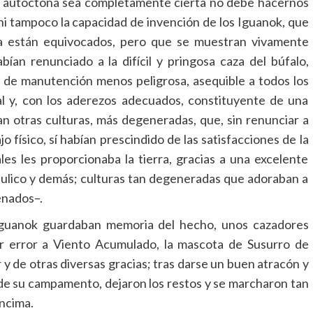
a autóctona sea completamente cierta no debe hacernos
 ni tampoco la capacidad de invención de los Iguanok, que
gía están equivocados, pero que se muestran vivamente
habían renunciado a la difícil y pringosa caza del búfalo,
de manutención menos peligrosa, asequible a todos los
l y, con los aderezos adecuados, constituyente de una
ían otras culturas, más degeneradas, que, sin renunciar a
o físico, sí habían prescindido de las satisfacciones de la
les les proporcionaba la tierra, gracias a una excelente
ráulico y demás; culturas tan degeneradas que adoraban a
enados–.
 iguanok guardaban memoria del hecho, unos cazadores
r error a Viento Acumulado, la mascota de Susurro de
 y de otras diversas gracias; tras darse un buen atracón y
de su campamento, dejaron los restos y se marcharon tan
encima.