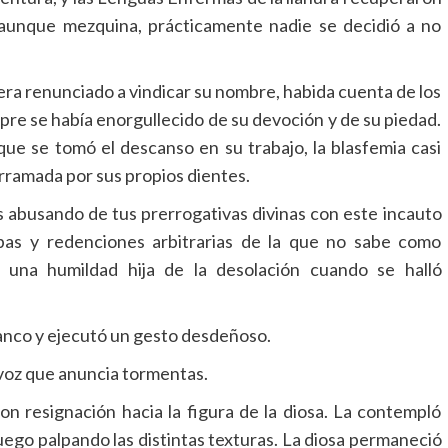
 aunque mezquina, prácticamente nadie se decidió a no
ra renunciado a vindicar su nombre, habida cuenta de los
re se había enorgullecido de su devoción y de su piedad.
que se tomó el descanso en su trabajo, la blasfemia casi
erramada por sus propios dientes.
ás abusando de tus prerrogativas divinas con este incauto
pas y redenciones arbitrarias de la que no sabe como
una humildad hija de la desolación cuando se halló
 blanco y ejecutó un gesto desdeñoso.
 voz que anuncia tormentas.
on resignación hacia la figura de la diosa. La contempló
luego palpando las distintas texturas. La diosa permaneció