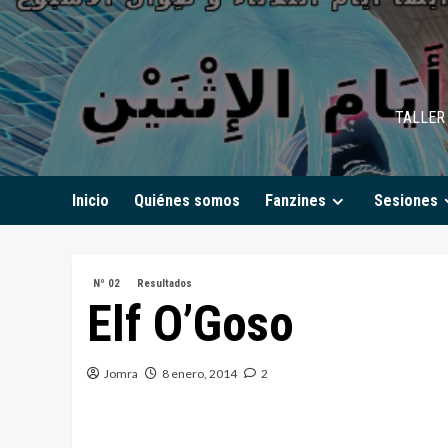
Saltar
al
contenido
TALLER 
Inicio
Quiénes somos
Fanzines
Sesiones
Nº 02
Resultados
Elf O’Goso
Jomra
8 enero, 2014
2