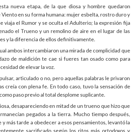
n esta nueva etapa, de la que diosa y hombre quedaron
e Viento en su forma humana: mujer esbelta, rostro duro y
 viaja el Rumor y se oculta el Adulterio; la expresión fija
ado el Trueno y un remolino de aire en el lugar de las
es y la diferencia de ellos definitivamente.
 cual ambos intercambiaron una mirada de complicidad que
azo de maldición te cae si fueres tan osado como para
cesidad de elevar la voz.
lsar, articulado o no, pero aquellas palabras le privaron
las creía con plena fe. En todo caso, tuvo la sensación de
como paso previo al total desplome suplicante.
diosa, desapareciendo en mitad de un trueno que hizo que
 permanecían pegados a la tierra. Mucho tiempo después,
 y más tarde a obedecer a esos pensamientos, levantó la
ntemente sacrificado según los ritos más ortodoxos y