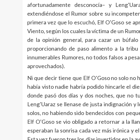
afortunadamente desconocía– y Leng’Uara
extendiéndose el Rumor sobre su incompetenci
primera vez que lo escuchó, Elf O’Goso se ap
Viento, según los cuales la víctima de un Rumo
de la opinión general, para cazar un búfalo
proporcionando de paso alimento a la tribu 
innumerables Rumores, no todos falsos a pesa
aprovechados).
Ni que decir tiene que Elf O’Goso no solo no 
había visto nadie habría podido hincarle el die
donde pasó dos días y dos noches, que no tu
Leng’Uaraz se llenase de justa indignación y 
solos, no habiendo sido bendecidos con pequeñ
Elf O’Goso se vio obligado a retornar a la ll
esperaban la sonrisa cada vez más irónica y 
Esta vez fueron tres los días invertidos en la 