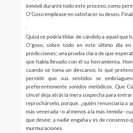
inmóvil durante todo este proceso, como perm
O’Goso emplease en satisfacer su deseo. Final
.
Quizá se podría tildar de cándido a aquel que ha
O’goso, sobre todo en este último día en 
predicciones; una prueba clara de que esperab
que había llevado con él su herramienta. Hon
cuando se toma un descanso, lo que pretende
permitir que sus sentidos se embriagu
preferentemente sonidos melódicos. Que Cúm
cincel deja atrás la mera sospecha para entrar
reprochárselo, porque, ¿quién renunciaría a qu
más venerada –o al menos a la más temida– cu
que desee; a nadie engaña y es de consenso qu
murmuraciones.