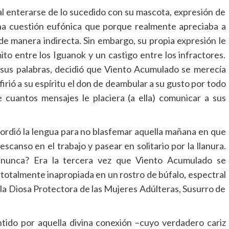
 enterarse de lo sucedido con su mascota, expresión de
una cuestión eufónica que porque realmente apreciaba a
de manera indirecta. Sin embargo, su propia expresión le
ito entre los Iguanok y un castigo entre los infractores.
sus palabras, decidió que Viento Acumulado se merecía
rió a su espíritu el don de deambular a su gusto por todo
e cuantos mensajes le placiera (a ella) comunicar a sus
mordió la lengua para no blasfemar aquella mañana en que
canso en el trabajo y pasear en solitario por la llanura.
nunca? Era la tercera vez que Viento Acumulado se
 totalmente inapropiada en un rostro de búfalo, espectral
er la Diosa Protectora de las Mujeres Adúlteras, Susurro de
tido por aquella divina conexión –cuyo verdadero cariz