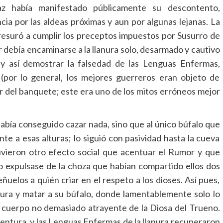
z había manifestado públicamente su descontento,
a por las aldeas próximas y aun por algunas lejanas. La
resuró a cumplir los preceptos impuestos por Susurro de
r debía encaminarse a la llanura solo, desarmado y cautivo
 y así demostrar la falsedad de las Lenguas Enfermas,
(por lo general, los mejores guerreros eran objeto de
r del banquete; este era uno de los mitos erróneos mejor
había conseguido cazar nada, sino que al único búfalo que
nte a esas alturas; lo siguió con pasividad hasta la cueva
vieron otro efecto social que acentuar el Rumor y que
lo expulsase de la choza que habían compartido ellos dos
uelos a quién criar en el respeto a los dioses. Así pues,
anura y matar a su búfalo, donde lamentablemente solo lo
el cuerpo no demasiado atrayente de la Diosa del Trueno.
aventura, y las Lenguas Enfermas de la llanura recuperaron