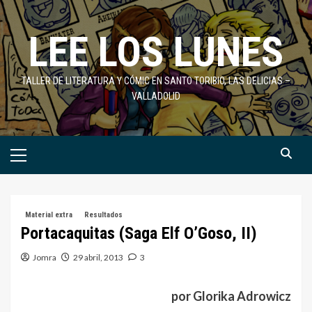
Saltar
al
LEE LOS LUNES
contenido
TALLER DE LITERATURA Y CÓMIC EN SANTO TORIBIO, LAS DELICIAS –
VALLADOLID
Menú
primario
Material extra
Resultados
Portacaquitas (Saga Elf O’Goso, II)
Jomra
29 abril, 2013
3
por Glorika Adrowicz