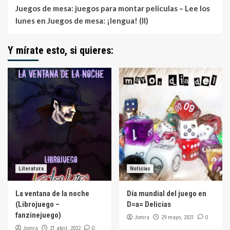
Juegos de mesa: juegos para montar películas – Lee los
lunes
en
Juegos de mesa: ¡lengua! (II)
Y mírate esto, si quieres:
Literatura
Noticias
La ventana de la noche
Día mundial del juego en
(Librojuego –
D=a= Delicias
fanzinejuego)
Jomra
0
29 mayo, 2021
Jomra
0
21 abril, 2022