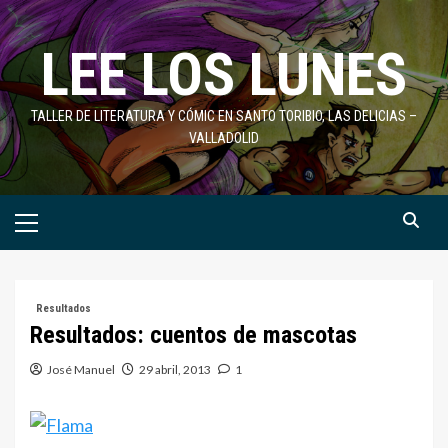
Saltar
al
LEE LOS LUNES
contenido
TALLER DE LITERATURA Y CÓMIC EN SANTO TORIBIO, LAS DELICIAS –
VALLADOLID
Menú
primario
Resultados
Resultados: cuentos de mascotas
José Manuel
29 abril, 2013
1